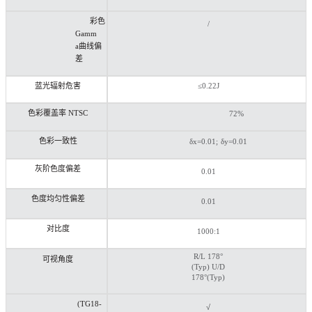
彩色
/
Gamm
a
曲线偏
差
蓝光辐射危害
≤
0.22J
色彩覆盖率 NTSC
72%
色彩一致性
δx=0.01;
δy=0.01
灰阶色度偏差
0.01
色度均匀性偏差
0.01
对比度
1000:1
R/L
178°
可视角度
(Typ) U/D
178°(Typ)
(TG18-
√