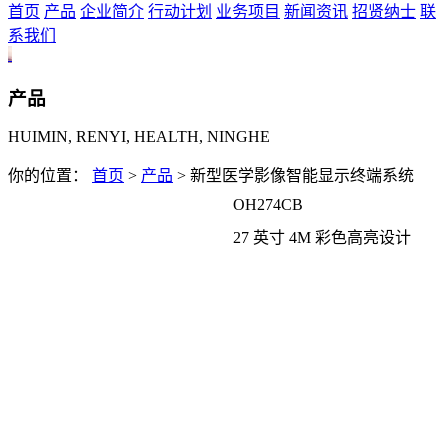
手术医用显示器
首页
产品
企业简介
行动计划
业务项目
新闻资讯
招贤纳士
联
亮度均匀性
临床医用显示器
系我们
图像增强处理
超声医用显示器
自主掌握核心技术
病理医用显示器
产品
确保质量安全可靠
会诊医用大屏
HUIMIN, RENYI, HEALTH, NINGHE
满足客户需求定制
新型医用显示器质量控制系
你的位置：
首页
>
产品
> 新型医学影像智能显示终端系统
统
OH274CB
CNAS检测报告
27 英寸 4M 彩色高亮设计