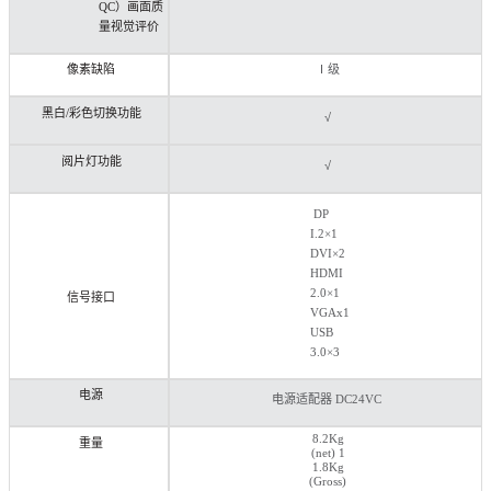
QC）画面质
量视觉评价
像素缺陷
Ⅰ级
黑白/彩色切换功能
√
阅片灯功能
√
DP
I.2×1
DVI×2
HDMI
2.0×1
信号接口
VGAx1
USB
3.0×3
电源
电源适配器 DC24VC
8.2Kg
重量
(net)
1
1.8Kg
(Gross)