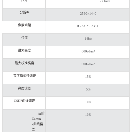
尺寸
27
Inch
分辨率
2560×
1440
像素间距
0.2331*0.2331
位深
14bit
最大亮度
600cd/m²
最大校准亮度
600cd/m²
亮度均匀性偏差
15%
亮度误差
5%
GSDF
曲线偏差
10%
灰阶
10%
Gamm
a
曲线偏
差