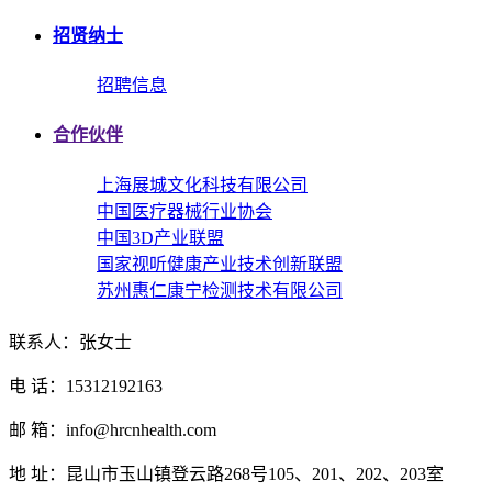
招贤纳士
招聘信息
合作伙伴
上海展城文化科技有限公司
中国医疗器械行业协会
中国3D产业联盟
国家视听健康产业技术创新联盟
苏州惠仁康宁检测技术有限公司
联系人：张女士
电 话：15312192163
邮 箱：info@hrcnhealth.com
地 址：昆山市玉山镇登云路268号105、201、202、203室