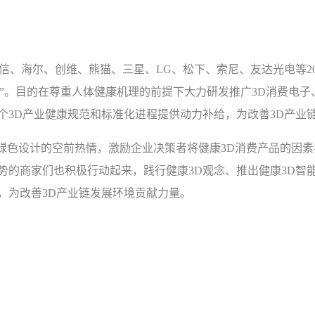
信、海尔、创维、熊猫、三星、LG、松下、索尼、友达光电等20
行动”。目的在尊重人体健康机理的前提下大力研发推广3D消费电
个3D产业健康规范和标准化进程提供动力补给，为改善3D产业
对绿色设计的空前热情，激励企业决策者将健康3D消费产品的因
势的商家们也积极行动起来，践行健康3D观念、推出健康3D智
，为改善3D产业链发展环境贡献力量。