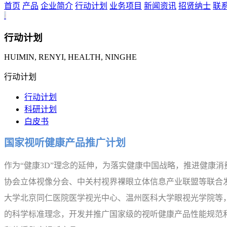
手术医用显示器
首页
产品
企业简介
行动计划
业务项目
新闻资讯
招贤纳士
联
亮度均
临床医用显示器
图像增
超声医用显示器
行动计划
自主掌
病理医用显示器
HUIMIN, RENYI, HEALTH, NINGHE
确保质
会诊医用大屏
满足客
行动计划
新型医用显示器质量控制系
统
行动计划
CNAS检测报告
科研计划
白皮书
国家视听健康产品推广计划
作为“健康3D”理念的延伸，为落实健康中国战略，推进健康
协会立体视像分会、中关村视界裸眼立体信息产业联盟等联合
大学北京同仁医院医学视光中心、温州医科大学眼视光学院等，发
的科学标准理念，开发并推广国家级的视听健康产品性能规范