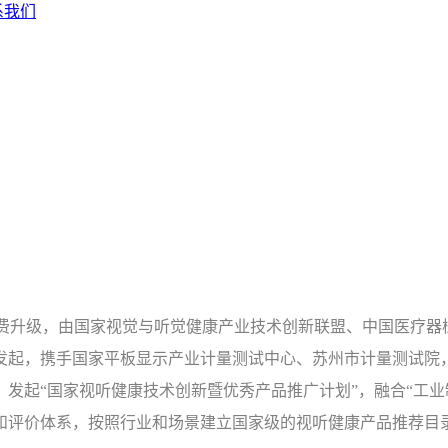
系我们
匀性
临床专科
强处理
手术室
握核心技术
量安全可靠
户需求定制
消费升级，由国家视觉与听觉健康产业技术创新联盟、中国医疗
发起，携手国家平板显示产业计量测试中心、苏州市计量测试院
起“国家视听健康技术创新暨优秀产品推广计划”，融合“工业制造
和评价体系，按照行业和场景建立国家级的视听健康产品推荐目